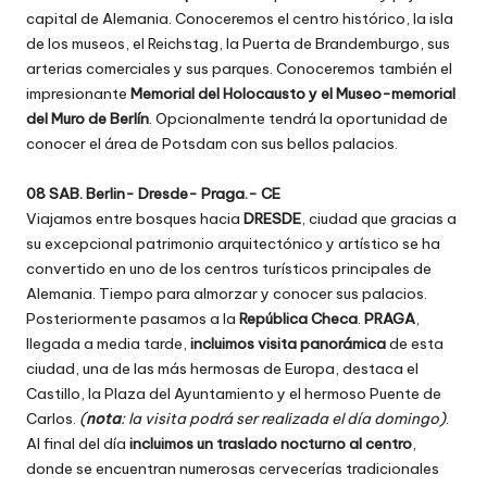
capital de Alemania. Conoceremos el centro histórico, la isla
de los museos, el Reichstag, la Puerta de Brandemburgo, sus
arterias comerciales y sus parques. Conoceremos también el
impresionante
Memorial del Holocausto y el Museo-memorial
del Muro de Berlín
. Opcionalmente tendrá la oportunidad de
conocer el área de Potsdam con sus bellos palacios.
08 SAB. Berlin- Dresde- Praga.- CE
Viajamos entre bosques hacia
DRESDE
, ciudad que gracias a
su excepcional patrimonio arquitectónico y artístico se ha
convertido en uno de los centros turísticos principales de
Alemania. Tiempo para almorzar y conocer sus palacios.
Posteriormente pasamos a la
República Checa
.
PRAGA
,
llegada a media tarde,
incluimos visita panorámica
de esta
ciudad, una de las más hermosas de Europa, destaca el
Castillo, la Plaza del Ayuntamiento y el hermoso Puente de
Carlos.
(
nota
: la visita podrá ser realizada el día domingo)
.
Al final del día
incluimos un traslado nocturno al centro
,
donde se encuentran numerosas cervecerías tradicionales