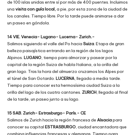
de 100 islas unidas entre sí por más de 400 puentes. Incluimos
una
visita con guía local,
a pie, por esta zona de la ciudad de
los canales. Tiempo libre. Por la tarde puede animarse a dar
un paseo en góndola.
14 VIE. Venecia- Lugano- Lucerna- Zurich.-
Salimos siguiendo el valle del Po hacia
Suiza
. Etapa de gran
belleza paisajística entrando en la región de los lagos
Alpinos.
LUGANO
, tiempo para almorzar y pasear por la
capital de la región Suiza de habla Italiana, a la orilla del
gran lago. Tras la hora del almuerzo cruzamos los Alpes por
el túnel de San Gotardo.
LUCERNA
, llegada a media tarde.
Tiempo para conocer esta hermosísima ciudad Suiza a la
orilla del lago de los cuatro cantones.
ZURICH
, llegada al final
de la tarde, un paseo junto a su lago.
15 SAB. Zurich- Estrasburgo- París.- CE
Salimos de Zurich hacia la región francesa de
Alsacia
para
conocer su capital
ESTRASBURGO
, ciudad encantadora que
combina influencias francesas y alemanas. Tiempo para