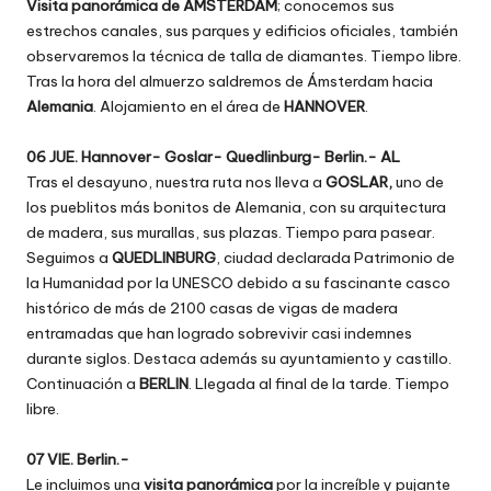
Visita panorámica de ÁMSTERDAM
; conocemos sus
estrechos canales, sus parques y edificios oficiales, también
observaremos la técnica de talla de diamantes. Tiempo libre.
Tras la hora del almuerzo saldremos de Ámsterdam hacia
Alemania
. Alojamiento en el área de
HANNOVER
.
06 JUE. Hannover- Goslar- Quedlinburg- Berlin.- AL
Tras el desayuno, nuestra ruta nos lleva a
GOSLAR,
uno de
los pueblitos más bonitos de Alemania, con su arquitectura
de madera, sus murallas, sus plazas. Tiempo para pasear.
Seguimos a
QUEDLINBURG
, ciudad declarada Patrimonio de
la Humanidad por la UNESCO debido a su fascinante casco
histórico de más de 2100 casas de vigas de madera
entramadas que han logrado sobrevivir casi indemnes
durante siglos. Destaca además su ayuntamiento y castillo.
Continuación a
BERLIN
. Llegada al final de la tarde. Tiempo
libre.
07 VIE. Berlin.-
Le incluimos una
visita panorámica
por la increíble y pujante