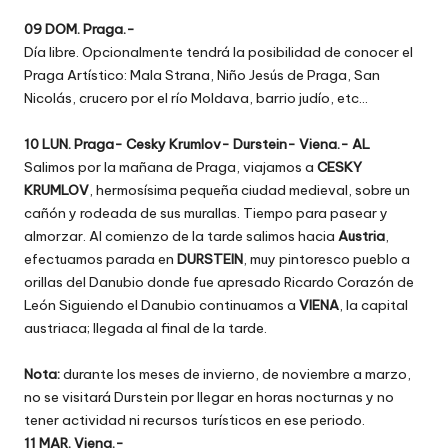
09 DOM. Praga.-
Día libre. Opcionalmente tendrá la posibilidad de conocer el
Praga Artístico: Mala Strana, Niño Jesús de Praga, San
Nicolás, crucero por el río Moldava, barrio judío, etc…
10 LUN. Praga- Cesky Krumlov- Durstein- Viena.- AL
Salimos por la mañana de Praga, viajamos a
CESKY
KRUMLOV
, hermosísima pequeña ciudad medieval, sobre un
cañón y rodeada de sus murallas. Tiempo para pasear y
almorzar. Al comienzo de la tarde salimos hacia
Austria
,
efectuamos parada en
DURSTEIN
, muy pintoresco pueblo a
orillas del Danubio donde fue apresado Ricardo Corazón de
León Siguiendo el Danubio continuamos a
VIENA
, la capital
austriaca; llegada al final de la tarde.
Nota:
durante los meses de invierno, de noviembre a marzo,
no se visitará Durstein por llegar en horas nocturnas y no
tener actividad ni recursos turísticos en ese periodo.
11 MAR. Viena.-