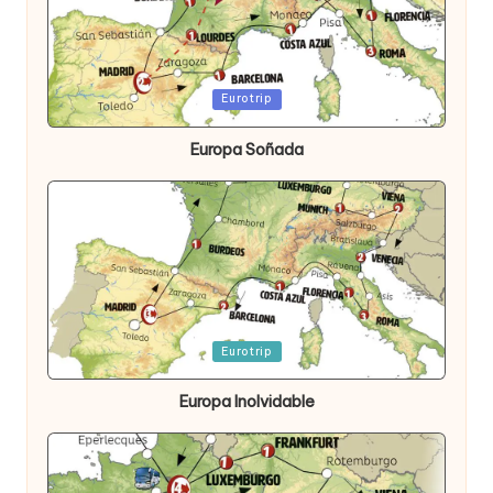
Publicada
Eurotrip
en
Europa Soñada
Publicada
Eurotrip
en
Europa Inolvidable