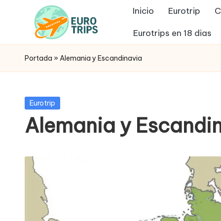
Inicio
Eurotrip
C
Saltar
Eurotrips en 18 dias
al
E
Viajes
contenido
Portada
»
Alemania y Escandinavia
a
u
Europa
r
Publicada
Eurotrip
o
en
Alemania y Escandi
t
r
i
p