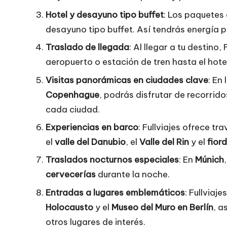
Hotel y desayuno tipo buffet
: Los paquetes 
desayuno tipo buffet. Así tendrás energía p
Traslado de llegada
: Al llegar a tu destino
aeropuerto o estación de tren hasta el hotel
Visitas panorámicas en ciudades clave
: En
Copenhague
, podrás disfrutar de recorri
cada ciudad.
Experiencias en barco
: Fullviajes ofrece t
el
valle del Danubio
, el
Valle del Rin
y el
fior
Traslados nocturnos especiales
: En
Múnich
cervecerías
durante la noche.
Entradas a lugares emblemáticos
: Fullviaj
Holocausto
y el
Museo del Muro en Berlín
, a
otros lugares de interés.