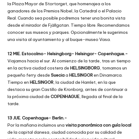
la Plaza Mayor de Stortorget, que homenajea a los
ganadores de los Premios Nobel, la Catedral o el Palacio
Real. Cuando sea posible podremos tener una bonita vista
desde el mirador de Fjällgatan. Tiempo libre. Recomendamos
conocer sus museos y parques. Opcionalmente le sugerimos
una visita al ayuntamiento y al buque-museo Vasa.
12 MIE. Estocolmo- Helsingborg- Helsingor- Copenhague.-
Viajamos hacia el sur. Al comienzo de la tarde, tras un tiempo
en la activa ciudad costera de
HELSINGBORG
, tomamos un
pequeño ferry desde
Suecia
a
HELSINGOR
en Dinamarca.
Tiempo en
HELSINGOR
, la ciudad de Hamlet, en la que
destaca su gran Castillo de Kronborg, antes de continuar a
la próxima ciudad de
COPENHAGUE
, llegada al final de la
tarde.
13 JUE. Copenhague- Berlin.-
Por la mañana incluimos una
visita panorámica con guía local
de la capital danesa, ciudad conocida por su calidad de