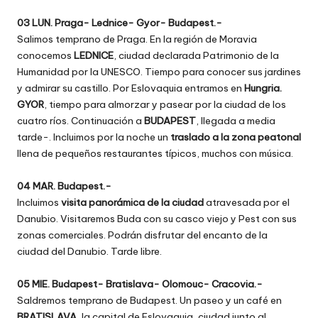
03 LUN. Praga- Lednice- Gyor- Budapest.-
Salimos temprano de Praga. En la región de Moravia
conocemos
LEDNICE
, ciudad declarada Patrimonio de la
Humanidad por la UNESCO. Tiempo para conocer sus jardines
y admirar su castillo. Por Eslovaquia entramos en
Hungria.
GYOR
, tiempo para almorzar y pasear por la ciudad de los
cuatro ríos. Continuación a
BUDAPEST
, llegada a media
tarde-. Incluimos por la noche un
traslado a la zona peatonal
llena de pequeños restaurantes típicos, muchos con música.
04 MAR. Budapest.-
Incluimos
visita panorámica de la ciudad
atravesada por el
Danubio. Visitaremos Buda con su casco viejo y Pest con sus
zonas comerciales. Podrán disfrutar del encanto de la
ciudad del Danubio. Tarde libre.
05 MIE. Budapest- Bratislava- Olomouc- Cracovia.-
Saldremos temprano de Budapest. Un paseo y un café en
BRATISLAVA
, la capital de Eslovaquia, ciudad junto al