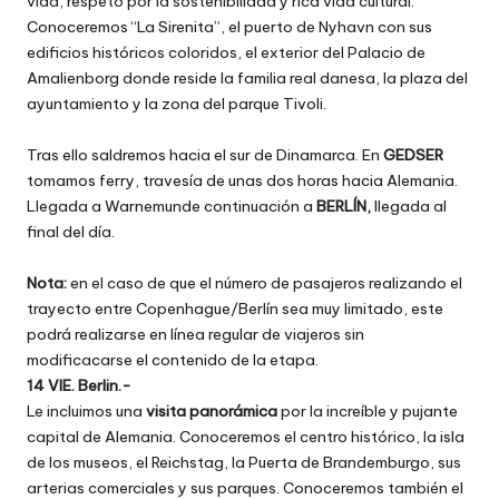
vida, respeto por la sostenibilidad y rica vida cultural.
Conoceremos “La Sirenita”, el puerto de Nyhavn con sus
edificios históricos coloridos, el exterior del Palacio de
Amalienborg donde reside la familia real danesa, la plaza del
ayuntamiento y la zona del parque Tivoli.
Tras ello saldremos hacia el sur de Dinamarca. En
GEDSER
tomamos ferry, travesía de unas dos horas hacia Alemania.
Llegada a Warnemunde continuación a
BERLÍN,
llegada al
final del día.
Nota:
en el caso de que el número de pasajeros realizando el
trayecto entre Copenhague/Berlín sea muy limitado, este
podrá realizarse en línea regular de viajeros sin
modificacarse el contenido de la etapa.
14 VIE. Berlin.-
Le incluimos una
visita panorámica
por la increíble y pujante
capital de Alemania. Conoceremos el centro histórico, la isla
de los museos, el Reichstag, la Puerta de Brandemburgo, sus
arterias comerciales y sus parques. Conoceremos también el