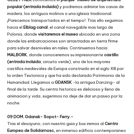
popular (entrada incluida)
y podremos admirar las casas de
madera, los antiguos molinos o una iglesia tradicional.
¡Parecemos transportados en el tiempo!. Tras ello seguimos
hacia el
Elblag canal
, el canal navegable mas largo de
Polonia, donde
visitaremos el museo
ubicado en una zona
donde las embarcaciones son arrastradas en tierra firme
para salvar desniveles en railes. Continuemos hacia
MALBORK
, donde conoceremos su impresionante
castillo
(entrada incluida
, circuito verde), uno de los mayores
castillos medievales de Europa construido en el siglo XIII por
la orden Teutonica y que ha sido declarado Patrimonio de la
Humanidad. Llegamos a
GDANSK
-la antigua Danzing- al
final de la tarde. Su centro historico es delicioso y lleno de
animacion y vida, sugerimos no deje de dar un paseo por la
noche.
09 DOM. Gdansk- Sopot- Ferry.-
Tras el desayuno, con nuestro guia y bus iremos al
Centro
Europeo de Solidarnosc,
en inmenso edificio contemporaneo