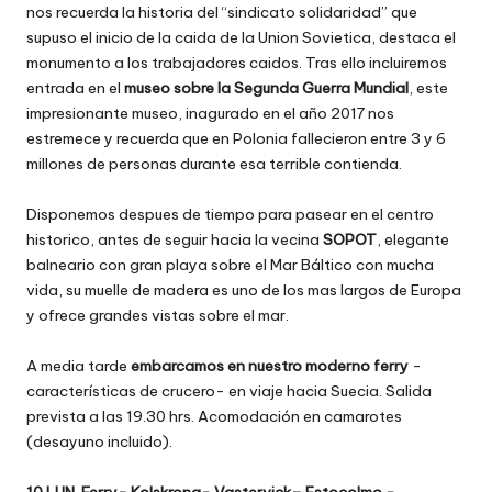
nos recuerda la historia del “sindicato solidaridad” que
supuso el inicio de la caida de la Union Sovietica, destaca el
monumento a los trabajadores caidos. Tras ello incluiremos
entrada en el
museo sobre la Segunda Guerra Mundial
, este
impresionante museo, inagurado en el año 2017 nos
estremece y recuerda que en Polonia fallecieron entre 3 y 6
millones de personas durante esa terrible contienda.
Disponemos despues de tiempo para pasear en el centro
historico, antes de seguir hacia la vecina
SOPOT
, elegante
balneario con gran playa sobre el Mar Báltico con mucha
vida, su muelle de madera es uno de los mas largos de Europa
y ofrece grandes vistas sobre el mar.
A media tarde
embarcamos en nuestro moderno ferry
-
características de crucero- en viaje hacia Suecia. Salida
prevista a las 19.30 hrs. Acomodación en camarotes
(desayuno incluido).
10 LUN. Ferry- Kolskrona- Vastervick– Estocolmo.-