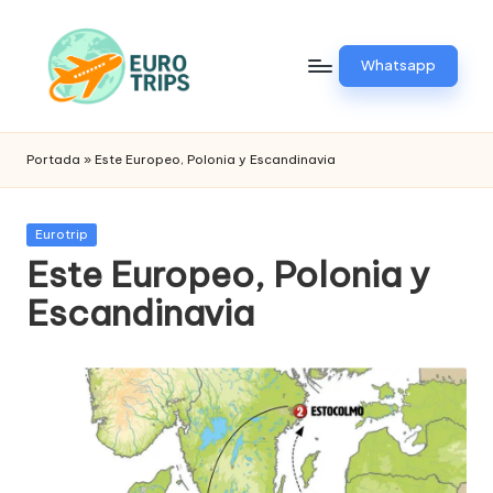
Saltar
Whatsapp
al
contenido
E
Viajes
a
u
Portada
»
Este Europeo, Polonia y Escandinavia
Europa
r
o
Publicada
Eurotrip
en
Este Europeo, Polonia y
t
Escandinavia
ri
p
.
p
e