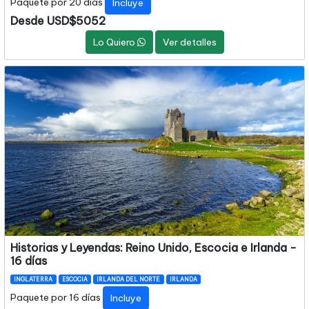
Paquete por 20 días
Incluye
Desde USD$5052
Lo Quiero
Ver detalles
Historias y Leyendas: Reino Unido, Escocia e Irlanda -
16 días
INGLATERRA
ESCOCIA
IRLANDA DEL NORTE
IRLANDA
Paquete por 16 días
Incluye