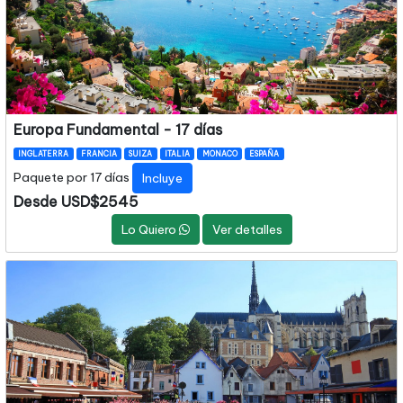
Europa Fundamental - 17 días
INGLATERRA
FRANCIA
SUIZA
ITALIA
MONACO
ESPAÑA
Paquete por 17 días
Incluye
Desde USD$2545
Lo Quiero
Ver detalles