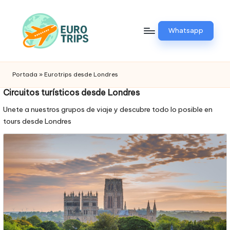
Saltar
Whatsapp
al
contenido
E
Viajes
a
u
Portada
»
Eurotrips desde Londres
Europa
r
Circuitos turísticos desde Londres
o
Unete a nuestros grupos de viaje y descubre todo lo posible en
tours desde Londres
t
ri
p
.
p
e