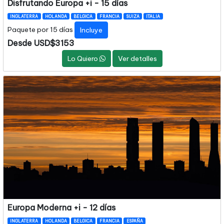
Disfrutando Europa +i - 15 días
INGLATERRA
HOLANDA
BELGICA
FRANCIA
SUIZA
ITALIA
Paquete por 15 días
Incluye
Desde USD$3153
Lo Quiero
Ver detalles
Europa Moderna +i - 12 días
INGLATERRA
HOLANDA
BELGICA
FRANCIA
ESPAÑA