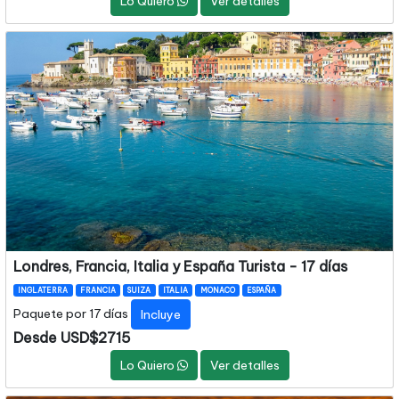
Lo Quiero
Ver detalles
Londres, Francia, Italia y España Turista - 17 días
INGLATERRA
FRANCIA
SUIZA
ITALIA
MONACO
ESPAÑA
Paquete por 17 días
Incluye
Desde USD$2715
Lo Quiero
Ver detalles