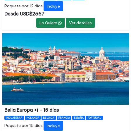
Paquete por 12 días
Incluye
Desde USD$2567
Lo Quiero
Ver detalles
Bella Europa +i - 15 días
INGLATERRA
HOLANDA
BELGICA
FRANCIA
ESPAÑA
PORTUGAL
Paquete por 15 días
Incluye