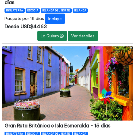
días
INGLATERRA
ESCOCIA
IRLANDA DEL NORTE
IRLANDA
Paquete por 18 días
Incluye
Desde USD$4463
Lo Quiero
Ver detalles
Gran Ruta Británica e Isla Esmeralda - 15 días
INGLATERRA
ESCOCIA
IRLANDA DEL NORTE
IRLANDA