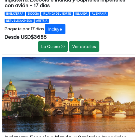
con avión - 17 días
INGLATERRA
ESCOCIA
IRLANDA DEL NORTE
IRLANDA
ALEMANIA
REPUBLICA CHECA
AUSTRIA
Paquete por 17 días
Incluye
Desde USD$3686
Lo Quiero
Ver detalles