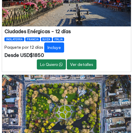
Ciudades Enérgicas - 12 días
INGLATERRA
FRANCIA
SUIZA
ITALIA
Paquete por 12 días
Incluye
Desde USD$1850
Lo Quiero
Ver detalles