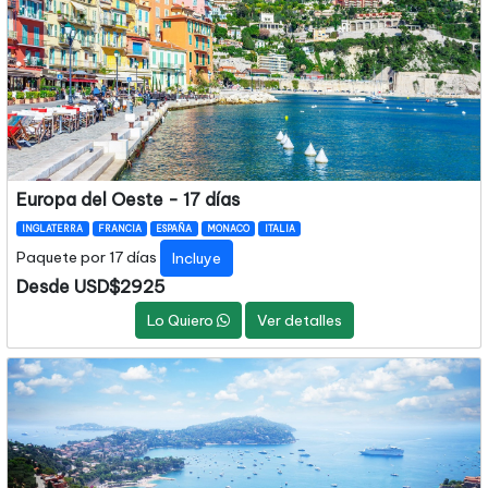
Europa del Oeste - 17 días
INGLATERRA
FRANCIA
ESPAÑA
MONACO
ITALIA
Paquete por 17 días
Incluye
Desde USD$2925
Lo Quiero
Ver detalles