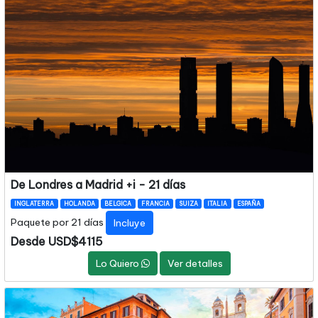
De Londres a Madrid +i - 21 días
INGLATERRA
HOLANDA
BELGICA
FRANCIA
SUIZA
ITALIA
ESPAÑA
Paquete por 21 días
Incluye
Desde USD$4115
Lo Quiero
Ver detalles