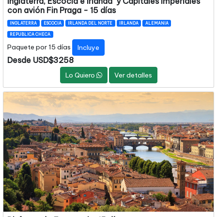
Inglaterra, Escocia e Irlanda y Capitales Imperiales
con avión Fin Praga - 15 días
INGLATERRA
ESCOCIA
IRLANDA DEL NORTE
IRLANDA
ALEMANIA
REPUBLICA CHECA
Paquete por 15 días
Incluye
Desde USD$3258
Lo Quiero
Ver detalles