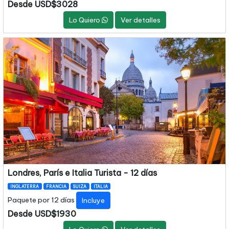
Desde USD$3028
Lo Quiero
Ver detalles
Londres, París e Italia Turista - 12 días
INGLATERRA
FRANCIA
SUIZA
ITALIA
Paquete por 12 días
Incluye
Desde USD$1930