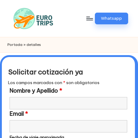
Saltar
Whatsapp
al
contenido
E
Viajes
a
u
Portada
»
detalles
Europa
r
o
Solicitar cotización ya
t
Los campos marcados con
*
son obligatorios
ri
Nombre y Apellido
*
p
.
Email
*
p
e
Fecha de viaje aproximada