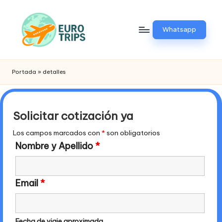
Saltar
Whatsapp
al
contenido
E
Viajes
a
u
Portada
»
detalles
Europa
r
o
Solicitar cotización ya
t
Los campos marcados con
*
son obligatorios
ri
Nombre y Apellido
*
p
.
Email
*
p
e
Fecha de viaje aproximada