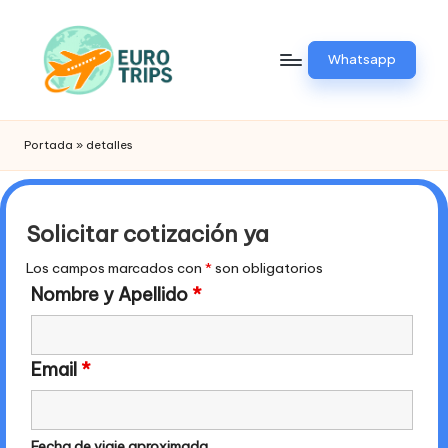
Saltar
Whatsapp
al
contenido
E
Viajes
a
u
Portada
»
detalles
Europa
r
o
Solicitar cotización ya
t
Los campos marcados con
*
son obligatorios
ri
Nombre y Apellido
*
p
.
Email
*
p
e
Fecha de viaje aproximada