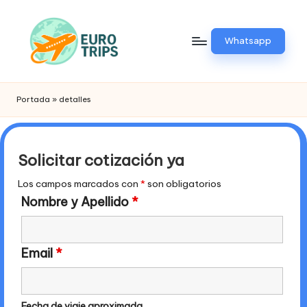
Saltar
Whatsapp
al
contenido
E
Viajes
a
u
Portada
»
detalles
Europa
r
o
Solicitar cotización ya
t
Los campos marcados con
*
son obligatorios
ri
Nombre y Apellido
*
p
.
Email
*
p
e
Fecha de viaje aproximada