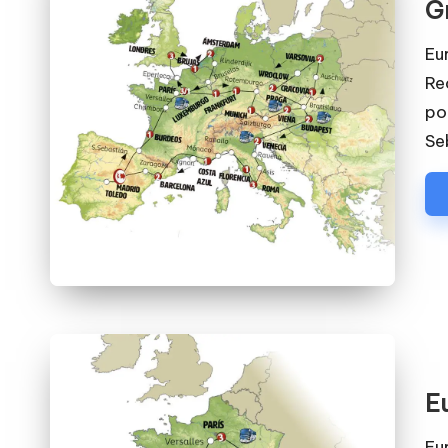
G
Eu
Rec
po
Se
E
Eu