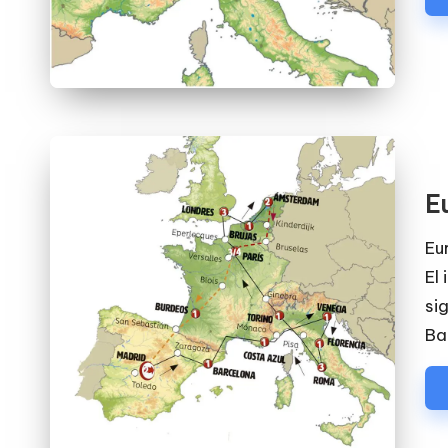
E
Eu
El 
si
Ba