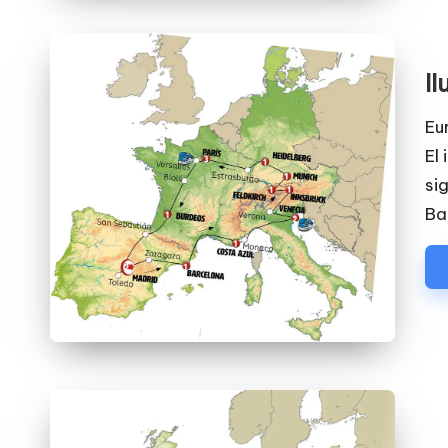
I
Eu
El 
si
Ba