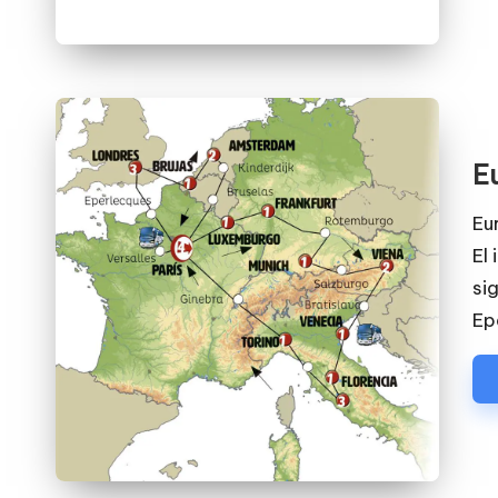
E
Eu
El 
si
Ep