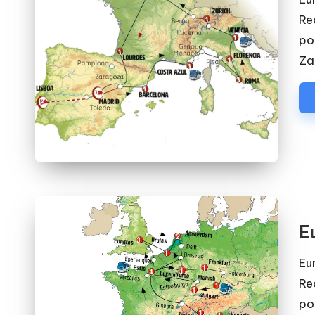
Rec
po
Za
E
Eu
Rec
po