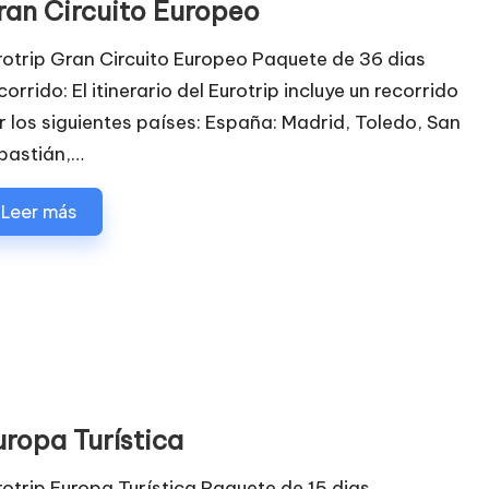
ran Circuito Europeo
rotrip Gran Circuito Europeo Paquete de 36 dias
orrido: El itinerario del Eurotrip incluye un recorrido
r los siguientes países: España: Madrid, Toledo, San
bastián,…
Leer más
uropa Turística
rotrip Europa Turística Paquete de 15 dias