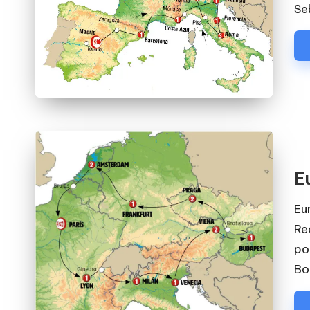
Se
E
Eu
Rec
po
Bo